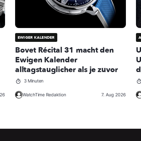
EWIGER KALENDER
Bovet Récital 31 macht den
U
Ewigen Kalender
U
alltagstauglicher als je zuvor
d
3 Minuten
026
WatchTime Redaktion
7. Aug 2026