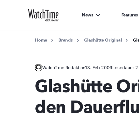
News
Features
Home
Brands
Glashütte Original
Gl
WatchTime Redaktion
13. Feb 2009
Lesedauer 2
Glashütte Ori
den Dauerfl