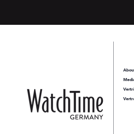
Abou
Medi
Vertr
Vertr