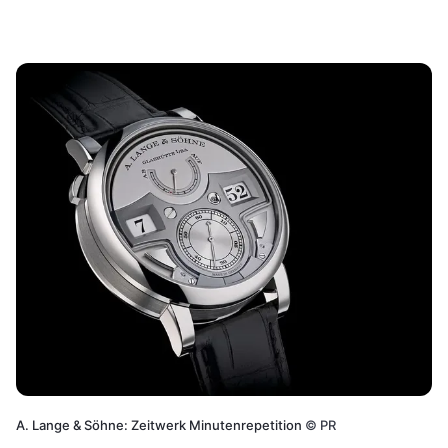
A. Lange & Söhne: Zeitwerk Minutenrepetition
©
PR