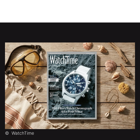
©
WatchTime