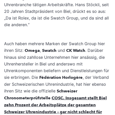
Uhrenbranche tätigen Arbeitskräfte. Hans Stöckli, seit
20 Jahren Stadtpräsident von Biel, drückt es so aus:
„Da ist Rolex, da ist die Swatch Group, und da sind all
die anderen.“
Auch haben mehrere Marken der Swatch Group hier
ihren Sitz:
Omega
,
Swatch
und
CK Watch
. Darüber
hinaus sind zahllose Unternehmen hier ansässig, die
Uhrenhersteller in Biel und anderswo mit
Uhrenkomponenten beliefern und Dienstleistungen für
sie erbringen. Die
Fédération Horlogère
, der Verband
der Schweizerischen Uhrenindustrie, hat hier ebenso
ihren Sitz wie die offizielle
Schweizer
Chronometerprüfstelle
COSC. Insgesamt stellt Biel
zehn Prozent der Arbeitsplätze der gesamten
Schweizer Uhrenindustrie
– gar nicht schlecht für