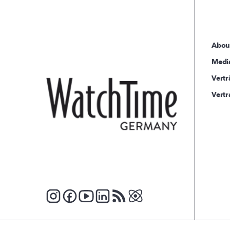
Abou
Medi
Vertr
Vertr