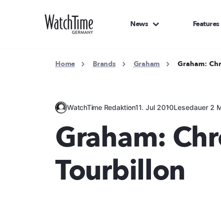
News
Features
Home
Brands
Graham
Graham: Chr
WatchTime Redaktion
11. Jul 2010
Lesedauer 2 M
Graham: Chr
Tourbillon