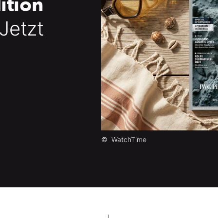
ition
 Jetzt
©
WatchTime