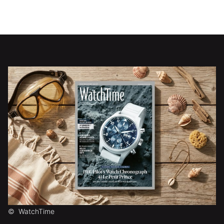
©
WatchTime