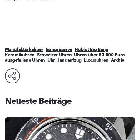
Manufakturkaliber
Gangreserve
Hublot Big Bang
Keramikuhren
Schweizer Uhren
Uhren über 50.000 Euro
ausgefallene Uhren
Uhr Handaufzug
Luxusuhren
Archiv
Neueste Beiträge