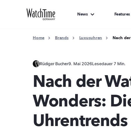
News
Features
Home
Brands
Luxusuhren
Nach der
Rüdiger Bucher
9. Mai 2026
Lesedauer 7 Min.
Nach der Wa
Wonders: Die
Uhrentrends