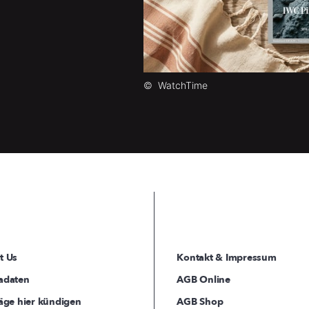
©
WatchTime
t Us
Kontakt & Impressum
adaten
AGB Online
äge hier kündigen
AGB Shop