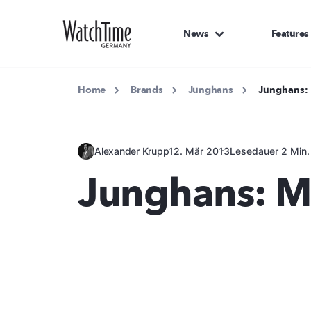
News
Features
Home
Brands
Junghans
Junghans:
Alexander Krupp
12. Mär 2013
Lesedauer 2 Min.
Junghans: M