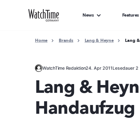
News
Features
Home
Brands
Lang & Heyne
Lang &
WatchTime Redaktion
24. Apr 2011
Lesedauer 2 
Lang & Heyne
Handaufzug