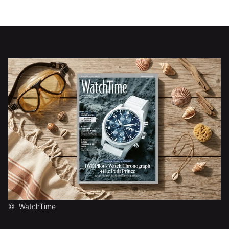
©
WatchTime