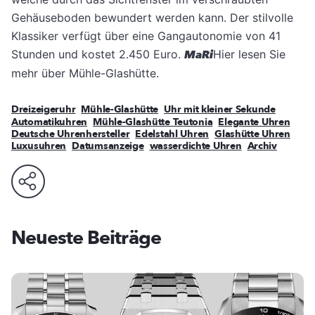
Gehäuseboden bewundert werden kann. Der stilvolle
Klassiker verfügt über eine Gangautonomie von 41
Stunden und kostet 2.450 Euro.
MaRi
Hier lesen Sie
mehr über Mühle-Glashütte.
Dreizeigeruhr
Mühle-Glashütte
Uhr mit kleiner Sekunde
Automatikuhren
Mühle-Glashütte Teutonia
Elegante Uhren
Deutsche Uhrenhersteller
Edelstahl Uhren
Glashütte Uhren
Luxusuhren
Datumsanzeige
wasserdichte Uhren
Archiv
Neueste Beiträge