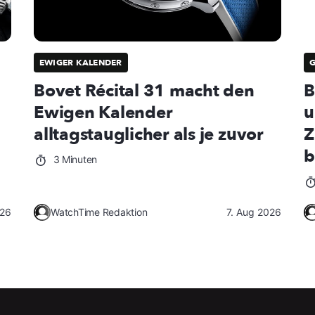
EWIGER KALENDER
Bovet Récital 31 macht den
B
Ewigen Kalender
u
alltagstauglicher als je zuvor
Z
b
3 Minuten
026
WatchTime Redaktion
7. Aug 2026