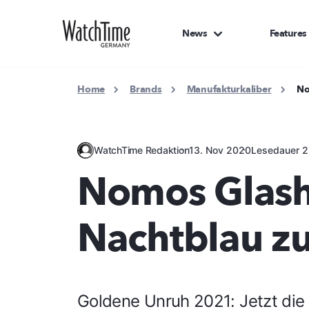
News
Features
Home
Brands
Manufakturkaliber
No
WatchTime Redaktion
13. Nov 2020
Lesedauer 2
Nomos Glash
Nachtblau z
Goldene Unruh 2021: Jetzt die