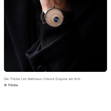
Die Trilobe Les Matinaux L'Heure Exquise am Arm
©
Trilobe