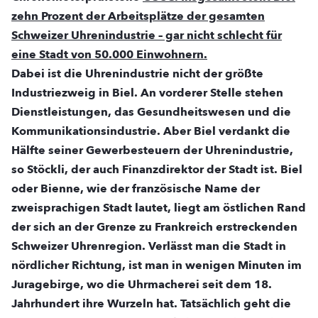
zehn Prozent der Arbeitsplätze der gesamten
Schweizer Uhrenindustrie
– gar nicht schlecht für
eine Stadt von 50.000 Einwohnern.
Dabei ist die Uhrenindustrie nicht der größte
Industriezweig in Biel. An vorderer Stelle stehen
Dienstleistungen, das Gesundheitswesen und die
Kommunikationsindustrie. Aber Biel verdankt die
Hälfte seiner Gewerbesteuern der Uhrenindustrie,
so Stöckli, der auch Finanzdirektor der Stadt ist. Biel
oder Bienne, wie der französische Name der
zweisprachigen Stadt lautet, liegt am östlichen Rand
der sich an der Grenze zu Frankreich erstreckenden
Schweizer Uhrenregion. Verlässt man die Stadt in
nördlicher Richtung, ist man in wenigen Minuten im
Juragebirge, wo die Uhrmacherei seit dem 18.
Jahrhundert ihre Wurzeln hat. Tatsächlich geht die