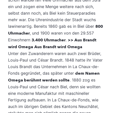
ein und zogen eine Menge weitere nach sich,
selbst dann noch, als Biel kein Steuerparadies
mehr war. Die Uhrenindustrie der Stadt wuchs
lawinenartig. Bereits 1860 gab es in Biel über
800
Uhrmacher
, und 1900 waren von den 29.557
Einwohnern
3.400 Uhrmacher
.
>> Aus Brandt
wird Omega
Aus Brandt wird Omega
Unter den Zuwanderern waren auch zwei Brüder,
Louis-Paul und César Brandt. 1848 hatte ihr Vater
Louis Brandt das Unternehmen in La Chaux-de-
Fonds gegründet, das später unter
dem Namen
Omega berühmt werden sollte
. 1880 zog es
Louis-Paul und César nach Biel, denn sie wollten
eine moderne Manufaktur mit maschineller
Fertigung aufbauen. In La Chaux-de-Fonds, wie
auch im übrigen Gebiet des Kantons Neuchâtel,
sträubte man sich nämlich gegen die neuen