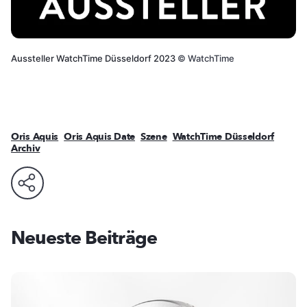
Aussteller WatchTime Düsseldorf 2023
©
WatchTime
Oris Aquis
Oris Aquis Date
Szene
WatchTime Düsseldorf
Archiv
Neueste Beiträge