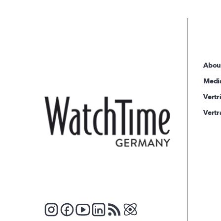
Abou
Medi
Vertr
Vertr