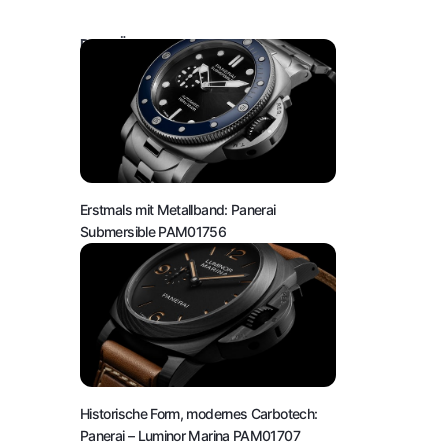
DAS KÖNNTE SIE AUCH INTERESSIEREN:
Erstmals mit Metallband: Panerai
Submersible PAM01756
Historische Form, modernes Carbotech:
Panerai – Luminor Marina PAM01707