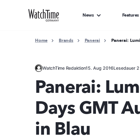
News
Features
Home
Brands
Panerai
Panerai: Lum
WatchTime Redaktion
15. Aug 2016
Lesedauer 2
Panerai: Lum
Days GMT Au
in Blau