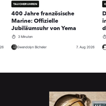
TAUCHERUHREN
400 Jahre französische
D
Marine: Offizielle
i
Jubiläumsuhr von Yema
d
3 Minuten
026
Gwendolyn Bicheler
7. Aug 2026