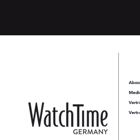
Abou
Medi
Vertr
Vertr