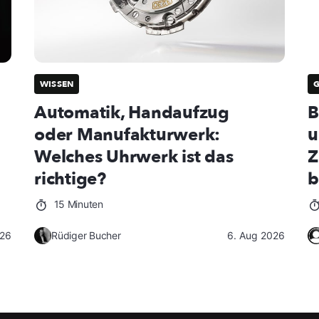
WISSEN
Automatik, Handaufzug
B
oder Manufakturwerk:
u
Welches Uhrwerk ist das
Z
richtige?
b
15 Minuten
026
Rüdiger Bucher
6. Aug 2026