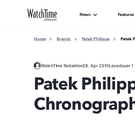
News
Features
Home
Brands
Patek Philippe
Patek 
WatchTime Redaktion
28. Apr 2010
Lesedauer 1 
Patek Philip
Chronograph