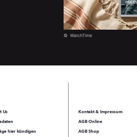
©
WatchTime
t Us
Kontakt & Impressum
adaten
AGB Online
äge hier kündigen
AGB Shop