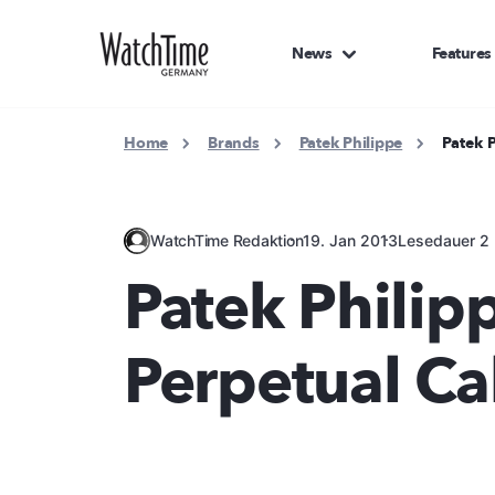
News
Features
Home
Brands
Patek Philippe
Patek P
WatchTime Redaktion
19. Jan 2013
Lesedauer 2 
Patek Philipp
Perpetual Ca