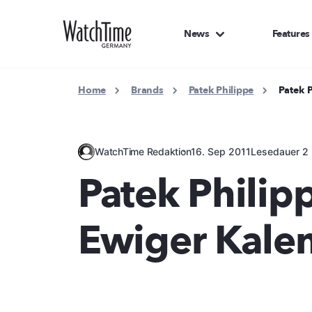
News
Features
Home
Brands
Patek Philippe
Patek 
WatchTime Redaktion
16. Sep 2011
Lesedauer 2 
Patek Philip
Ewiger Kale