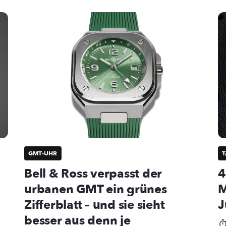
GMT-UHR
Bell & Ross verpasst der
4
urbanen GMT ein grünes
M
Zifferblatt – und sie sieht
J
besser aus denn je