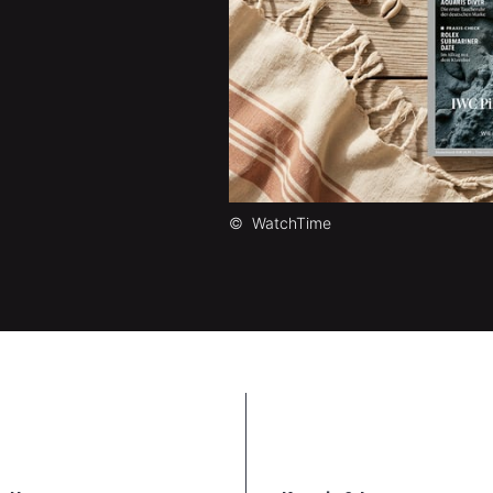
©
WatchTime