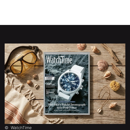
©
WatchTime