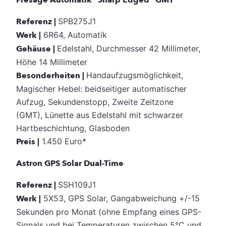
Referenz |
SPB275J1
Werk |
6R64, Automatik
Gehäuse |
Edelstahl, Durchmesser 42 Millimeter,
Höhe 14 Millimeter
Besonderheiten |
Handaufzugsmöglichkeit,
Magischer Hebel: beidseitiger automatischer
Aufzug, Sekundenstopp, Zweite Zeitzone
(GMT), Lünette aus Edelstahl mit schwarzer
Hartbeschichtung, Glasboden
Preis |
1.450 Euro*
Astron GPS Solar Dual-Time
Referenz |
SSH109J1
Werk |
5X53, GPS Solar, Gangabweichung +/-15
Sekunden pro Monat (ohne Empfang eines GPS-
Signals und bei Temperaturen zwischen 5°C und