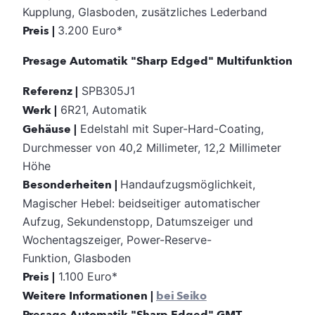
Kupplung, Glasboden, zusätzliches Lederband
Preis |
3.200 Euro*
Presage Automatik "Sharp Edged" Multifunktion
Referenz |
SPB305J1
Werk |
6R21, Automatik
Gehäuse |
Edelstahl mit Super-Hard-Coating,
Durchmesser von 40,2 Millimeter, 12,2 Millimeter
Höhe
Besonderheiten |
Handaufzugsmöglichkeit,
Magischer Hebel: beidseitiger automatischer
Aufzug, Sekundenstopp, Datumszeiger und
Wochentagszeiger, Power-Reserve-
Funktion, Glasboden
Preis |
1.100 Euro*
Weitere Informationen |
bei Seiko
Presage Automatik "Sharp Edged" GMT