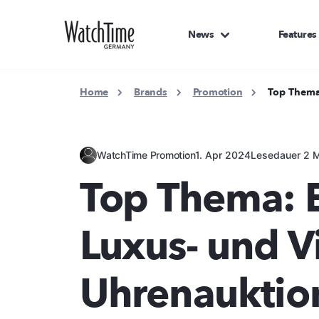
News
Features
Home
Brands
Promotion
Top Thema
WatchTime Promotion
1. Apr 2024
Lesedauer 2 M
Top Thema: E
Luxus- und V
Uhrenauktion