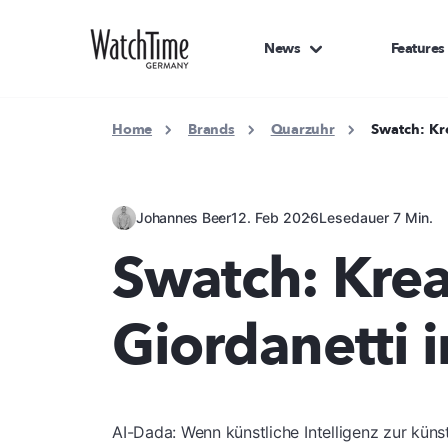
News
Features
Home
Brands
Quarzuhr
Swatch: Kre
Johannes Beer
12. Feb 2026
Lesedauer 7 Min.
Swatch: Krea
Giordanetti 
AI-Dada: Wenn künstliche Intelligenz zur künst