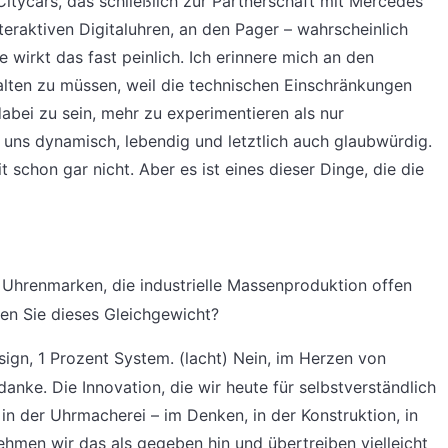
itycars, das schließlich zur Partnerschaft mit Mercedes
teraktiven Digitaluhren, an den Pager – wahrscheinlich
 wirkt das fast peinlich. Ich erinnere mich an den
alten zu müssen, weil die technischen Einschränkungen
abei zu sein, mehr zu experimentieren als nur
uns dynamisch, lebendig und letztlich auch glaubwürdig.
it schon gar nicht. Aber es ist eines dieser Dinge, die die
hrenmarken, die industrielle Massenproduktion offen
eren Sie dieses Gleichgewicht?
ign, 1 Prozent System. (lacht) Nein, im Herzen von
danke. Die Innovation, die wir heute für selbstverständlich
in der Uhrmacherei – im Denken, in der Konstruktion, in
nehmen wir das als gegeben hin und übertreiben vielleicht