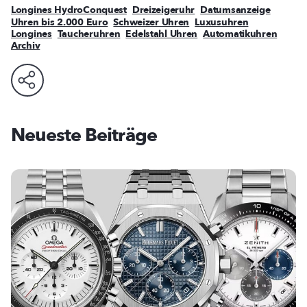
Longines HydroConquest
Dreizeigeruhr
Datumsanzeige
Uhren bis 2.000 Euro
Schweizer Uhren
Luxusuhren
Longines
Taucheruhren
Edelstahl Uhren
Automatikuhren
Archiv
Neueste Beiträge