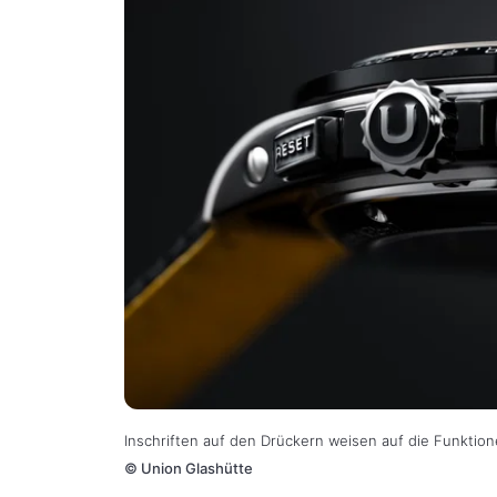
Inschriften auf den Drückern weisen auf die Funktion
©
Union Glashütte