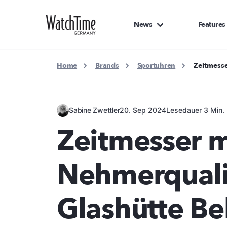
News
Features
Home
Brands
Sportuhren
Zeitmesse
Sabine Zwettler
20. Sep 2024
Lesedauer 3 Min.
Zeitmesser m
Nehmerquali
Glashütte Bel