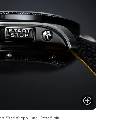
en "Start/Stopp" und "Reset" hin.