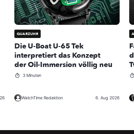
QUARZUHR
Die U-Boat U-65 Tek
F
interpretiert das Konzept
d
der Oil-Immersion völlig neu
T
3 Minuten
026
WatchTime Redaktion
6. Aug 2026