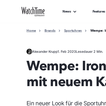
News
Features
Home
Brands
Sportuhren
Wempe: I
Alexander Krupp
1. Feb 2023
Lesedauer 2 Min.
Wempe: Iron
mit neuem K
Ein neuer Look für die Sportuh