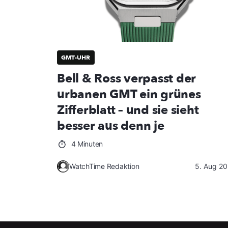
GMT-UHR
Bell & Ross verpasst der
urbanen GMT ein grünes
Zifferblatt – und sie sieht
besser aus denn je
4 Minuten
WatchTime Redaktion
5. Aug 2