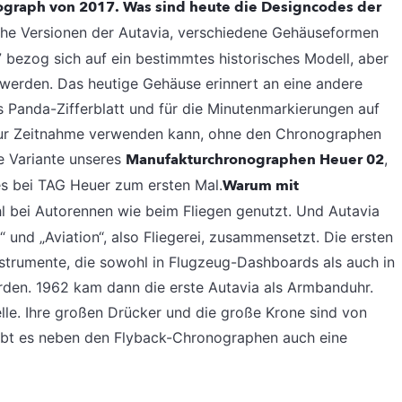
ograph von 2017. Was sind heute die Designcodes der
sche Versionen der Autavia, verschiedene Gehäuseformen
 bezog sich auf ein bestimmtes historisches Modell, aber
a werden. Das heutige Gehäuse erinnert an eine andere
as Panda-Zifferblatt und für die Minutenmarkierungen auf
 zur Zeitnahme verwenden kann, ohne den Chronographen
ne Variante unseres
Manufakturchronographen Heuer 02
,
 es bei TAG Heuer zum ersten Mal.
Warum mit
l bei Autorennen wie beim Fliegen genutzt. Und Autavia
“ und „Aviation“, also Fliegerei, zusammensetzt. Die ersten
strumente, die sowohl in Flugzeug-Dashboards als auch in
den. 1962 kam dann die erste Autavia als Armbanduhr.
le. Ihre großen Drücker und die große Krone sind von
 gibt es neben den Flyback-Chronographen auch eine