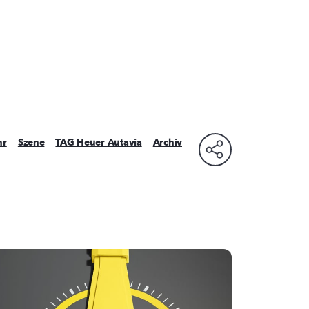
hr
Szene
TAG Heuer Autavia
Archiv