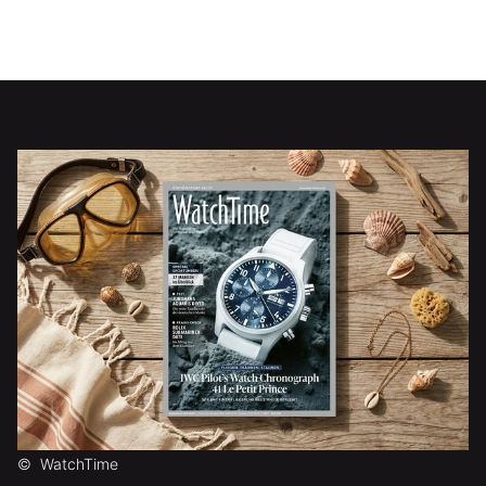
©
WatchTime