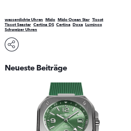
wasserdichte Uhren
Mido
Mido Ocean Star
Tissot
Tissot Seastar
Certina DS
Certina
Doxa
Luminox
Schweizer Uhren
Neueste Beiträge