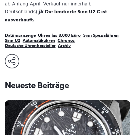
ab Anfang April, Verkauf nur innerhalb
Deutschlands)
jk
Die limitierte Sinn U2 C ist
ausverkauft.
Datumsanzeige
Uhren bis 3.000 Euro
Sinn Spezialuhren
Sinn U2
Automatikuhren
Chronos
Deutsche Uhrenhersteller
Archiv
Neueste Beiträge