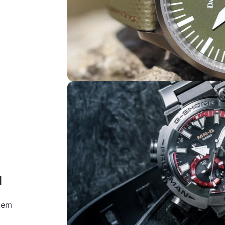
d
tem
m