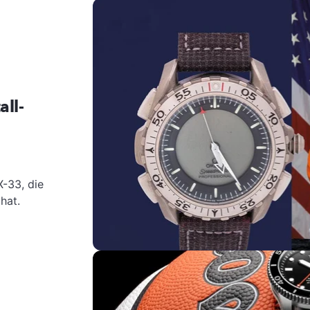
all-
-33, die
hat.