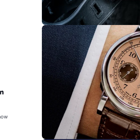
n
show