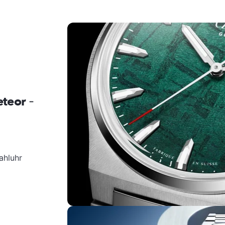
eteor
-
tahluhr