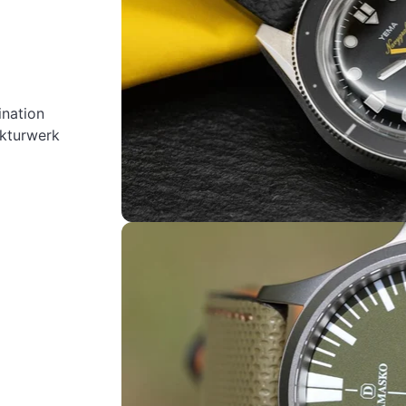
0
nation
kturwerk