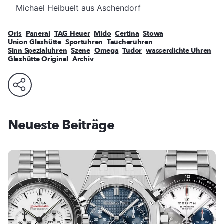
Michael Heibuelt aus Aschendorf
Oris
Panerai
TAG Heuer
Mido
Certina
Stowa
Union Glashütte
Sportuhren
Taucheruhren
Sinn Spezialuhren
Szene
Omega
Tudor
wasserdichte Uhren
Glashütte Original
Archiv
Neueste Beiträge