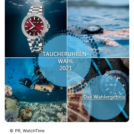
©
PR, WatchTime