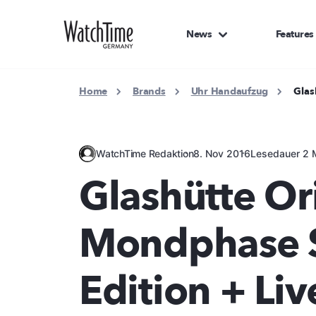
News
Features
Home
Brands
Uhr Handaufzug
Glas
WatchTime Redaktion
8. Nov 2016
Lesedauer 2 
Glashütte Or
Mondphase S
Edition + Liv