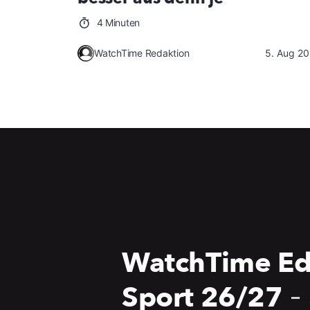
4 Minuten
WatchTime Redaktion
5. Aug 2
WatchTime Ed
Sport 26/27
-