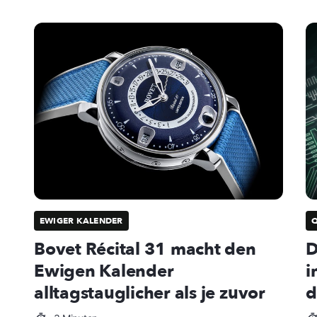
EWIGER KALENDER
Bovet Récital 31 macht den
D
Ewigen Kalender
i
alltagstauglicher als je zuvor
d