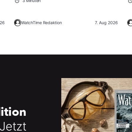
3 Minuten
026
WatchTime Redaktion
7. Aug 2026
ition
 Jetzt