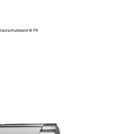
it Kautschukband
©
PR