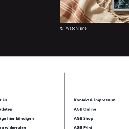
©
WatchTime
t Us
Kontakt & Impressum
adaten
AGB Online
äge hier kündigen
AGB Shop
ag widerrufen
AGB Print