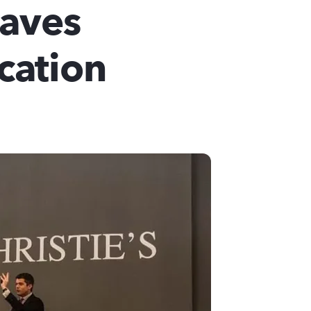
raves
cation