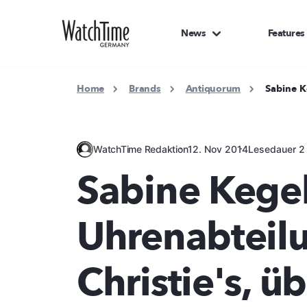
News
Features
Home
Brands
Antiquorum
Sabine K
WatchTime Redaktion
12. Nov 2014
Lesedauer 2
Sabine Kegel,
Uhrenabteil
Christie's, ü