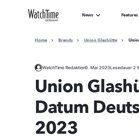
News
Features
Home
Brands
Union Glashütte
Unio
WatchTime Redaktion
9. Mai 2023
Lesedauer 2 
Union Glashü
Datum Deuts
2023