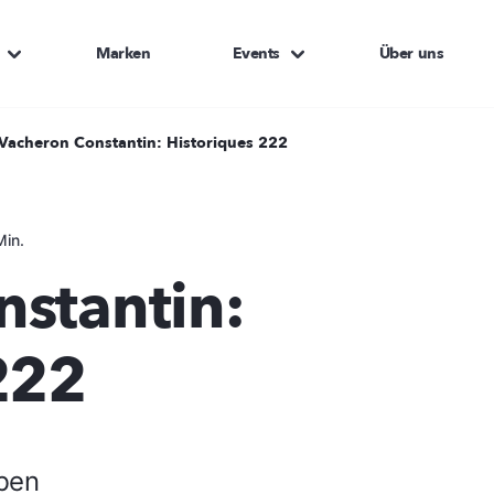
Marken
Events
Über uns
Vacheron Constantin: Historiques 222
Min.
stantin:
222
eben