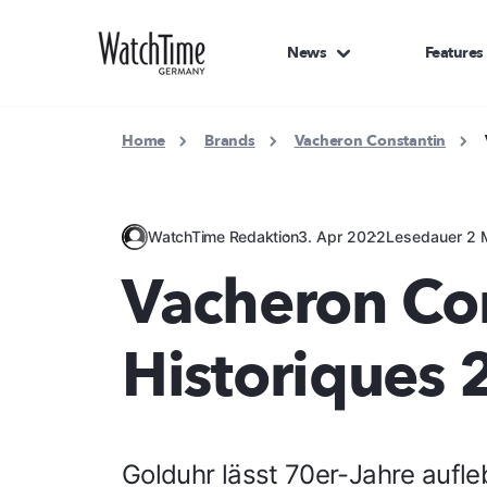
News
Features
Home
Brands
Vacheron Constantin
WatchTime Redaktion
3. Apr 2022
Lesedauer 2 
Vacheron Con
Historiques 
Golduhr lässt 70er-Jahre aufl