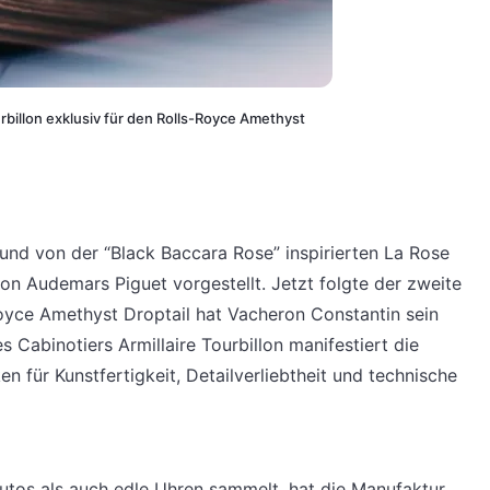
rbillon exklusiv für den Rolls-Royce Amethyst
und von der “Black Baccara Rose” inspirierten La Rose
on Audemars Piguet vorgestellt. Jetzt folgte der zweite
Royce Amethyst Droptail hat Vacheron Constantin sein
s Cabinotiers Armillaire Tourbillon manifestiert die
für Kunstfertigkeit, Detailverliebtheit und technische
utos als auch edle Uhren sammelt, hat die Manufaktur