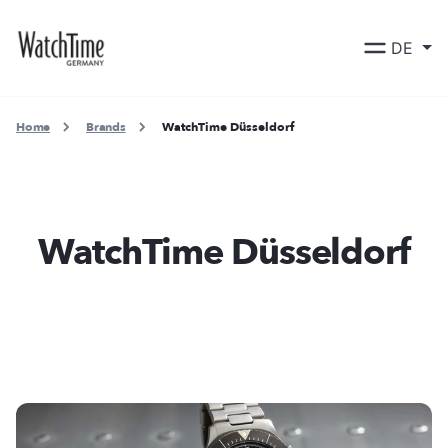
DE
Home
Brands
WatchTime Düsseldorf
WatchTime Düsseldorf