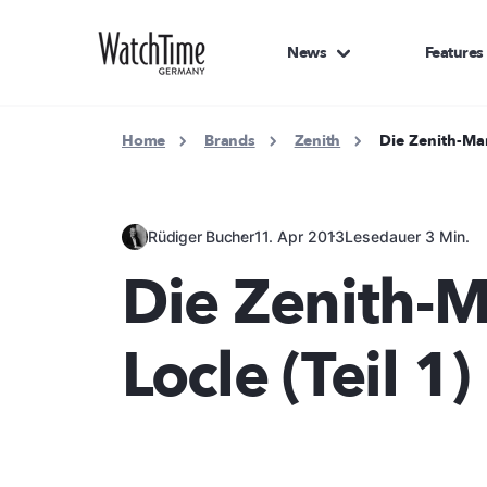
News
Features
Home
Brands
Zenith
Die Zenith-Man
Rüdiger Bucher
11. Apr 2013
Lesedauer 3 Min.
Die Zenith-M
Locle (Teil 1)