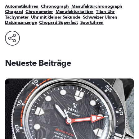
Automatikuhren
Chronograph
Manufakturchronograph
Chopard
Chronometer
Manufakturkaliber
Titan Uhr
Tachymeter
Uhr mit kleiner Sekunde
Schweizer Uhren
Datumsanzeige
Chopard Superfast
Sportuhren
Neueste Beiträge