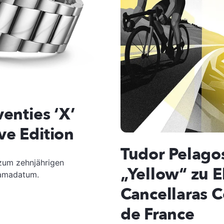
enties ‘X’
ve Edition
Tudor Pelago
 zum zehnjährigen
„Yellow“ zu 
ramadatum.
Cancellaras 
de France