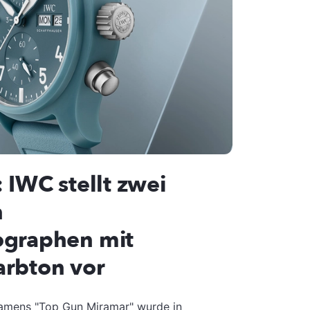
: IWC stellt zwei
n
ographen mit
arbton vor
amens "Top Gun Miramar" wurde in