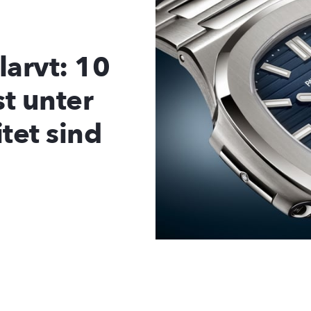
arvt: 10
st unter
tet sind