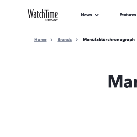
News
Features
Home
Brands
Manufakturchronograph
Man