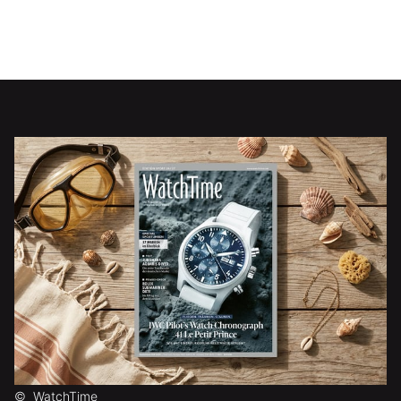
©
WatchTime