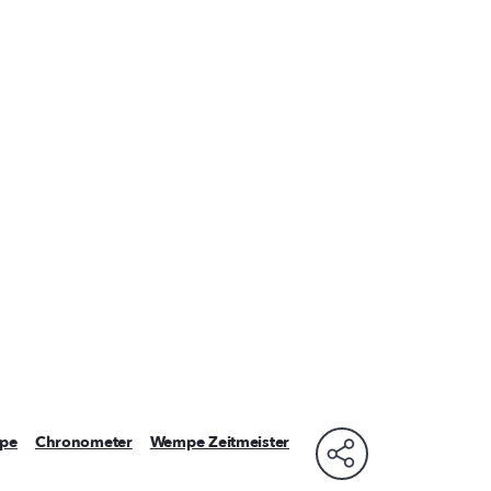
pe
Chronometer
Wempe Zeitmeister