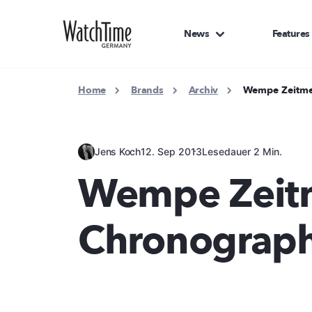
News
Features
Home
Brands
Archiv
Wempe Zeitme
Jens Koch
12. Sep 2013
Lesedauer 2 Min.
Wempe Zeitm
Chronograp