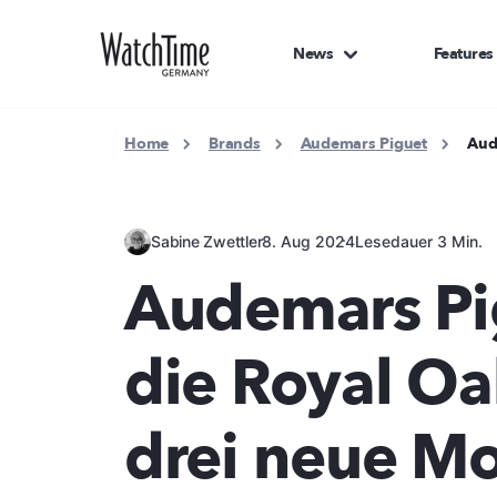
News
Features
Home
Brands
Audemars Piguet
Aud
Sabine Zwettler
8. Aug 2024
Lesedauer 3 Min.
Audemars Pig
die Royal Oa
drei neue Mo