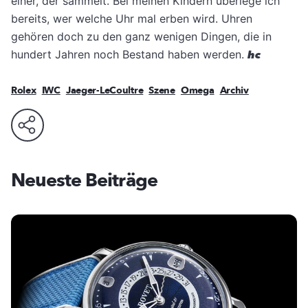
einer, der sammelt. Bei meinen Kindern überlege ich
bereits, wer welche Uhr mal erben wird. Uhren
gehören doch zu den ganz wenigen Dingen, die in
hundert Jahren noch Bestand haben werden.
hc
Rolex
IWC
Jaeger-LeCoultre
Szene
Omega
Archiv
Neueste Beiträge