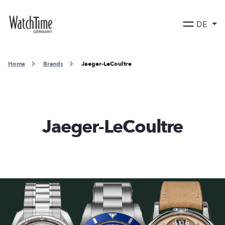
DE
Home
Brands
Jaeger-LeCoultre
Jaeger-LeCoultre