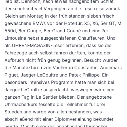
lieb ist. Dennoch, nach etwas nachgeholtem Schlaf,
denke ich mit viel Vergnügen an die Leserreise zurück.
Gleich am Montag in der früh standen sieben frisch
gewaschene BMWs vor der Hoteltür: X5, X6, 5er GT, M
550d, 6er Coupé, 6er Grand Coupé und eine 7er
Limousine nebst ausgeschlafenen Chauffeuren. Und
als UHREN-MAGAZIN-Leser erfuhren, dass sie die
Fahrzeuge auch selbst fahren durften, konnte der
Aufbruch nicht früh genug beginnen. Besucht wurden
die Manufakturen von Vacheron Constantin, Audemars
Piguet, Jaeger-LeCoultre und Patek Philippe. Ein
besonders intensives Programm hatte man sich bei
Jaeger-LeCoultre ausgedacht, weswegen wir einen
ganzen Tag in Le Sentier blieben. Der angebotene
Uhrmacherkurs fesselte die Teilnehmer für drei
Stunden und wurde von allen bestanden, was
abschließend mit einer Diplomverleihung bekundet
wurde. Manch einer der angehenden Uhrmacher