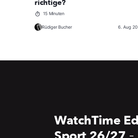
richtige?
15 Minuten
Rüdiger Bucher
6. Aug 2
WatchTime Ed
Sport 26/27
-