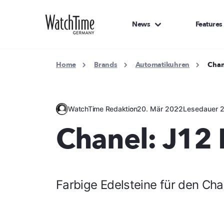
News
Features
Home
Brands
Automatikuhren
Chan
WatchTime Redaktion
20. Mär 2022
Lesedauer 2
Chanel: J12 
Farbige Edelsteine für den Cha