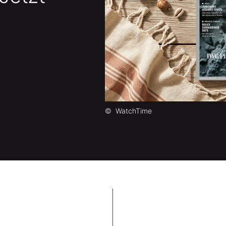
©
WatchTime