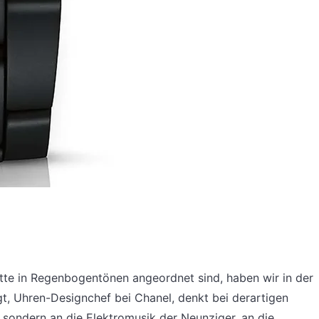
ette in Regenbogentönen angeordnet sind, haben wir in der
gt, Uhren-Designchef bei Chanel, denkt bei derartigen
 sondern an die Elektromusik der Neunziger, an die